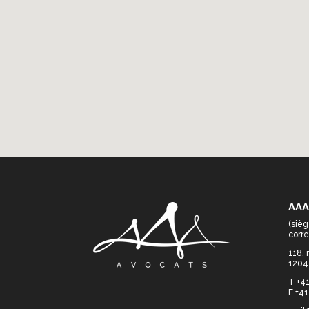
AAA
(sièg
corr
118,
1204
T +41
F +41