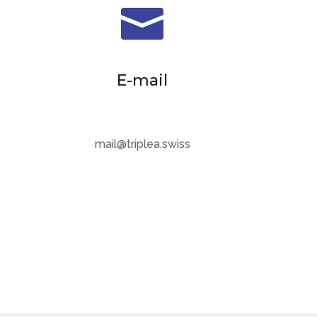

E-mail
mail@triplea.swiss