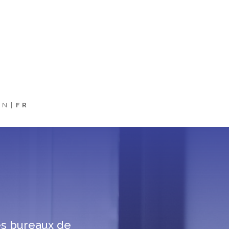
EN
FR
ses bureaux de