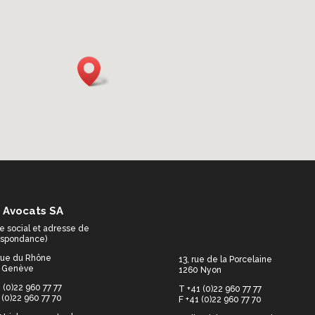
 Avocats SA
e social et adresse de
espondance)
 rue du Rhône
13, rue de la Porcelaine
 Genève
1260 Nyon
 (0)22 960 77 77
T +41 (0)22 960 77 77
 (0)22 960 77 70
F +41 (0)22 960 77 70