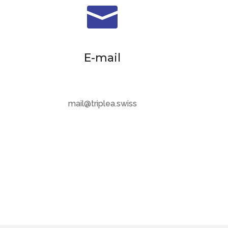

E-mail
mail@triplea.swiss