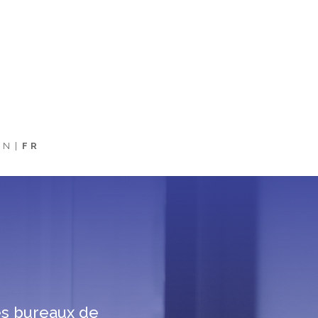
EN
FR
ses bureaux de