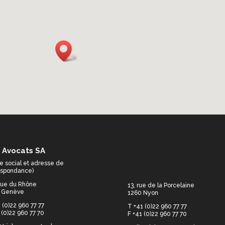
 Avocats SA
e social et adresse de
espondance)
 rue du Rhône
13, rue de la Porcelaine
 Genève
1260 Nyon
 (0)22 960 77 77
T +41 (0)22 960 77 77
 (0)22 960 77 70
F +41 (0)22 960 77 70