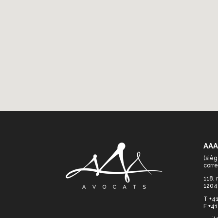
AAA
(sièg
corr
118,
1204
T +41
F +41